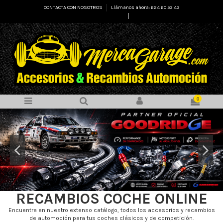
CONTACTA CON NOSOTROS
Llámanos ahora: 624 60 53 43
Select Language
▼
0
RECAMBIOS COCHE ONLINE
Encuentra en nuestro extenso catálogo, todos los accesorios y recambios
de automoción para tus coches clásicos y de competición.